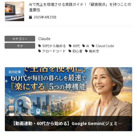
AIで売上を倍増させる実践ガイド！「顧客視点」を持つことの
重要性
2025年4月25日
Claude
カテゴリー
タグ
50代から始める
60代
AI
Claud Code
クロードコード
初心者
始め方
前の記事
【動画連動・60代から始める】Google Gemini(ジェミニ)神機能５選！ChatGPTとの違いや毎日の暮らしが楽になる活用法を完全解説
2026年6月16日