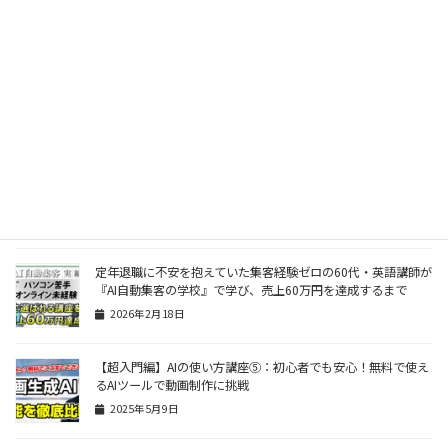
るコツは、検索ではなく「対話」にあった！
2026年4月23日
【50代から始めるAIビジネス】３時間でChatGPTをマスターす
る方法｜今日から使える6ステップ
2026年4月20日
AI集客で「選ばれない」を突破！「選ばれる」を加速させる
「差別化のカギ」とは？
2026年4月9日
定年退職に不安を抱えていた集客経験ゼロの60代・英語講師が
『AI自動集客の学校』で学び、売上60万円を達成するまで
2026年2月18日
【超入門編】AIの使い方講座⑤：初心者でも安心！無料で使え
るAIツールで動画制作に挑戦
2025年5月9日